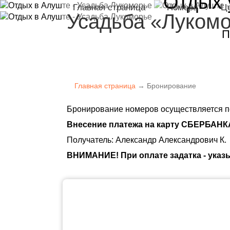
Отдых 
Главная страница
Номера
Ц
Усадьба «Луком
П
Главная страница
→ Бронирование
Бронирование номеров осуществляется п
Внесение платежа на карту
СБЕРБАНК
Получатель: Александр Александрович
К
.
ВНИМАНИЕ! При оплате задатка - указ