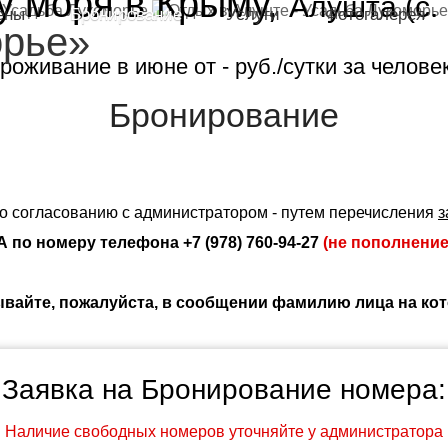
у моря в Крыму,
Алушта (с.
ены
Бронирование
Услуги
Фотогалерея
орье»
роживание в
июне
от
-
руб./сутки за челове
Бронирование
о согласованию с администратором - путем перечисления
з
А
по номеру телефона +7 (978) 760-94-27
(не пополнение
ывайте, пожалуйста, в сообщении фамилию лица на ко
Заявка на Бронирование номера:
Наличие свободных номеров уточняйте у администратора