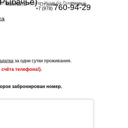
 Рыбачье)
Контакты
Отзывы
Статьи
760-94-29
+7 (978)
ка
адатка
за одни сутки проживания.
 счёта телефона!)
.
торое забронирован номер.